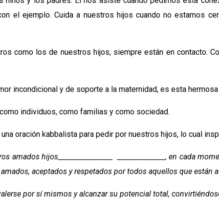
os niños y los padres. El nos asiste cuando pedimos esta cone
con el ejemplo. Cuida a nuestros hijos cuando no estamos cer
stros como los de nuestros hijos, siempre están en contacto.
amor incondicional y de soporte a la maternidad, es esta hermos
, como individuos, como familias y como sociedad.
a oración kabbalista para pedir por nuestros hijos, lo cual insp
tros amados hijos________________ ______________, en cada mom
s, amados, aceptados y respetados por todos aquellos que están a
lerse por sí mismos y alcanzar su potencial total, convirtiéndose