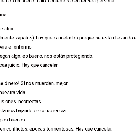
ntemos un sueño malo, contémoslo en tercera persona.
ños:
e algo.
mente zapatos): hay que cancelarlos porque se están llevando e
ara el enfermo.
egan algo: es bueno, nos están protegiendo.
trae juicio. Hay que cancelar
e dinero! Si nos muerden, mejor.
nuestra vida.
siones incorrectas.
estamos bajando de consciencia.
mpos buenos.
n conflictos, épocas tormentosas. Hay que cancelar.