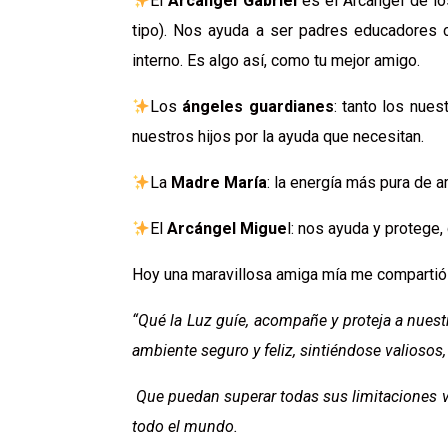
El
Arcángel Gabriel
es el Arcángel de l
tipo). Nos ayuda a ser padres educadores 
interno. Es algo así, como tu mejor amigo.
Los
ángeles guardianes
: tanto los nue
nuestros hijos por la ayuda que necesitan.
La
Madre María
: la energía más pura de 
El
Arcángel Migue
l: nos ayuda y protege
Hoy una maravillosa amiga mía me compartió un
“Qué la Luz guíe, acompañe y proteja a nues
ambiente seguro y feliz, sintiéndose valioso
Que puedan superar todas sus limitaciones va
todo el mundo.