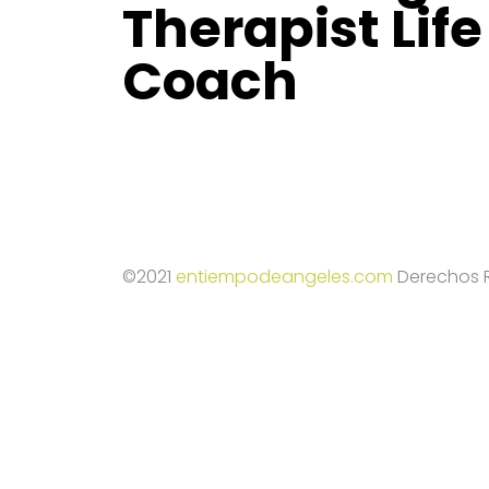
Therapist Life
Coach
©2021
entiempodeangeles.com
Derechos R