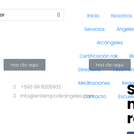
Inicio
Nosotros
Servicios
Ángele
Arcángeles
Certificación rak
B
Haz clic aquí
Haz clic aquí
Directorio
Testimon
Meditaciones
Rega
+593 99 8206932
info@entiempodeangeles.com
Contacto
Escuel