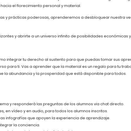
acia el florecimiento personal y material.
s y prácticas poderosas, aprenderemos a desbloquear nuestra verdad
zontes y abrirte a un universo infinito de posibilidades económicas y 
omo integrar tu derecho al sustento para que puedas tomar sus apren
so para ti. Vas a aprender que la material es un regalo para tu traba
ue la abundancia y la prosperidad que está disponible para todos.
tema y responderá las preguntas de los alumnos via chat directo.
es, en vídeo y en audio, para todos los alumnos inscritos.
arias infografías que apoyen la experiencia de aprendizaje.
ntegrar la conciencia.