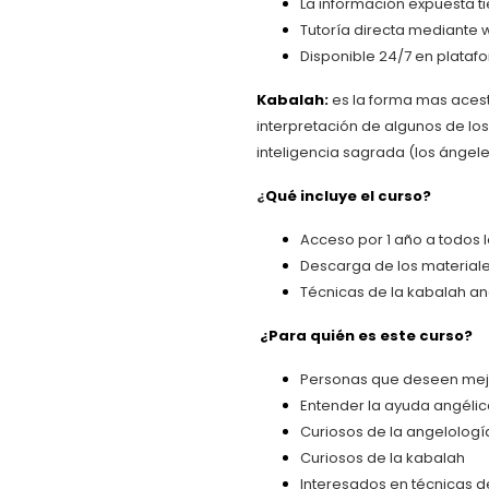
La información expuesta ti
Tutoría directa mediante 
Disponible 24/7 en platafo
Kabalah:
es la forma mas acestr
interpretación de algunos de los
inteligencia sagrada (los ángel
¿
Qué incluye el curso?
Acceso por 1 año a todos 
Descarga de los materiale
Técnicas de la kabalah an
¿Para quién es este curso?
Personas que deseen mejor
Entender la ayuda angéli
Curiosos de la angelologí
Curiosos de la kabalah
Interesados en técnicas 