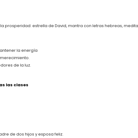
la prosperidad: estrella de David, mantra con letras hebreas, medit
antener la energía
 merecimiento.
ores de la luz.
s las clases
dre de dos hijos y esposa feliz.