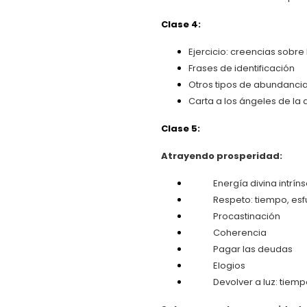
Clase 4:
Ejercicio: creencias sobre
Frases de identificación
Otros tipos de abundanci
Carta a los ángeles de la
Clase 5:
Atrayendo prosperidad:
Energía divina intrín
Respeto: tiempo, esfue
Procastinación
Coherencia
Pagar las deudas
Elogios
Devolver a luz: tiempo,