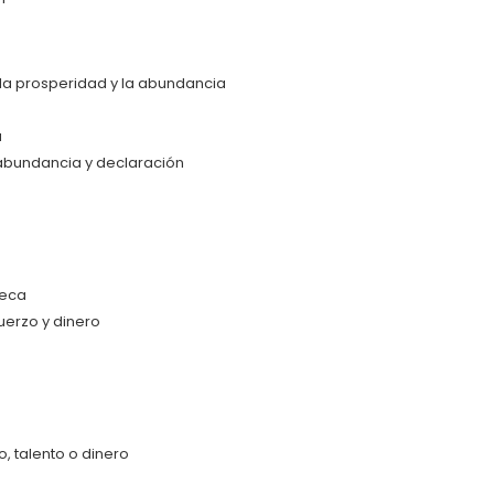
 la prosperidad y la abundancia
a
 abundancia y declaración
seca
rzo y dinero
 talento o dinero