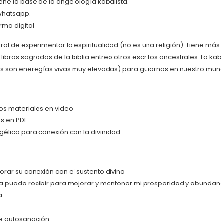
ene la base de la angelología kabalista.
whatsapp.
rma digital
al de experimentar la espiritualidad (no es una religión). Tiene má
 libros sagrados de la biblia entreo otros escritos ancestrales. La
es son eneregías vivas muy elevadas) para guiarnos en nuestro mund
los materiales en video
s en PDF
gélica para conexión con la divinidad
ar su conexión con el sustento divino
ca puedo recibir para mejorar y mantener mi prosperidad y abundan
a
de autosanación