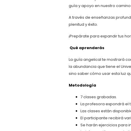
guía y apoyo en nuestro camino h
A través de enseñanzas profunda
plenitud y éxito.
¡Prepárate para expandir tus hori
Qué aprenderás
La guía angelical te mostrará c
la abundancia que tiene el Univer
sino saber cómo usar esta luz q
Metodología
7 clases grabadas.
La profesora expondrá el 
Las clases están disponibl
El participante recibirá v
Se harán ejercicios para i