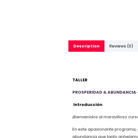
Description
Reviews (0)
TALLER
PROSPERIDAD & ABUNDANCIA
Introducción
¡Bienvenidos al maravilloso cur
En este apasionante programa, e
abundancia que tanto anhelamos.