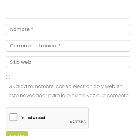
t
a
r
N
i
o
o
C
m
*
o
b
S
r
r
i
r
e
t
e
*
Guarda mi nombre, correo electrónico y web en
i
o
este navegador para la próxima vez que comente.
o
e
w
l
e
e
b
c
t