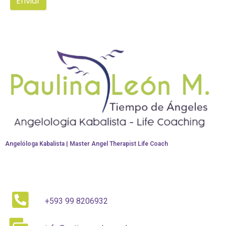
Enviar
r
ó
n
i
c
o
*
Angelóloga Kabalista | Master Angel Therapist Life Coach
+593 99 8206932