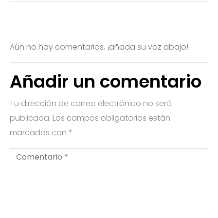
Aún no hay comentarios, ¡añada su voz abajo!
Añadir un comentario
Tu dirección de correo electrónico no será
publicada.
Los campos obligatorios están
marcados con
*
C
o
m
e
n