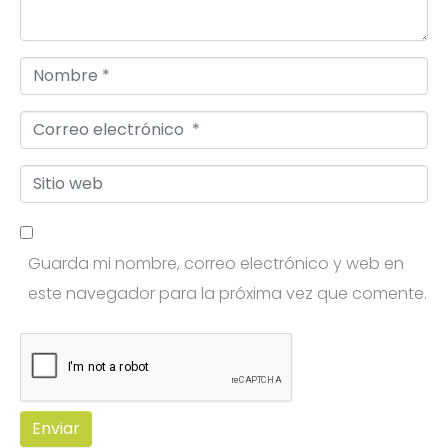
a
r
N
i
o
o
C
m
*
o
b
S
r
r
i
r
e
t
e
*
Guarda mi nombre, correo electrónico y web en
i
o
este navegador para la próxima vez que comente.
o
e
w
l
e
e
b
c
t
Enviar