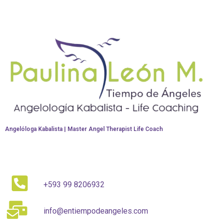
r
ó
n
i
c
o
*
Angelóloga Kabalista | Master Angel Therapist Life Coach
+593 99 8206932
info@entiempodeangeles.com