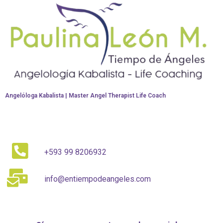
i
c
o
*
Angelóloga Kabalista | Master Angel Therapist Life Coach
+593 99 8206932
info@entiempodeangeles.com