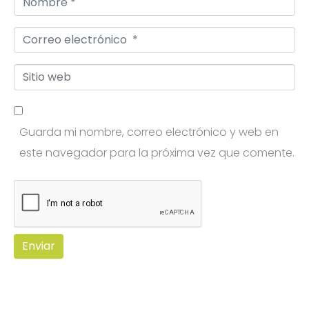
i
o
o
C
m
*
o
b
S
r
r
i
r
e
t
e
*
Guarda mi nombre, correo electrónico y web en
i
o
este navegador para la próxima vez que comente.
o
e
w
l
e
e
b
c
t
Enviar
r
ó
n