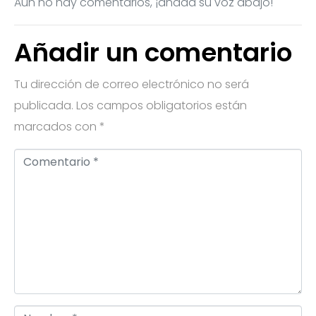
Aún no hay comentarios, ¡añada su voz abajo!
Añadir un comentario
Tu dirección de correo electrónico no será
publicada.
Los campos obligatorios están
marcados con
*
C
o
m
e
n
t
a
r
N