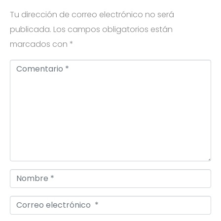
Tu dirección de correo electrónico no será
publicada.
Los campos obligatorios están
marcados con
*
C
o
m
e
n
t
a
r
N
i
o
o
C
m
*
o
b