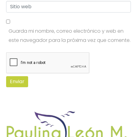
S
r
r
i
r
e
t
e
*
Guarda mi nombre, correo electrónico y web en
i
o
este navegador para la próxima vez que comente.
o
e
w
l
e
e
b
c
t
Enviar
r
ó
n
i
c
o